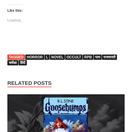
Like this:
Loading...
TAGGED
HORROR
L
NOVEL
OCCULT
RPB
पल्प
राजभारती
समीक्षा
हिंदी
RELATED POSTS