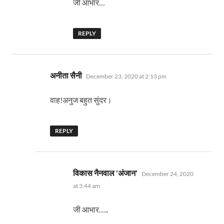
जी आभार…
REPLY
says:
अनीता सैनी
December 23, 2020 at 2:13 pm
वाह!अनुज बहुत सुंदर।
REPLY
says:
विकास नैनवाल 'अंजान'
December 24, 2020
at 3:44 am
जी आभार…..