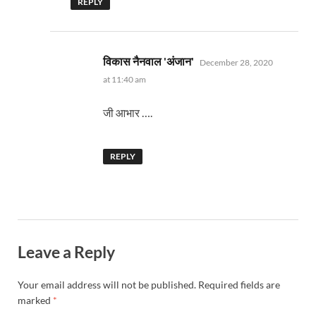
REPLY
says:
विकास नैनवाल 'अंजान'
December 28, 2020
at 11:40 am
जी आभार ….
REPLY
Leave a Reply
Your email address will not be published.
Required fields are
marked
*