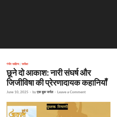
गंभीर साहित्य
/
समीक्षा
छूने दो आकाश: नारी संघर्ष और
जिजीविषा की प्रेरणादायक कहानियाँ
Leave a Comment
June 10, 2025
-
by
एक बुक जर्नल
-