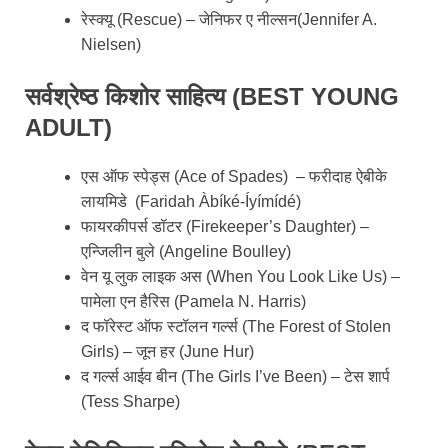
रेस्क्यू (Rescue) – जेनिफर ए नील्सन(Jennifer A.
Nielsen)
सर्वश्रेष्ठ किशोर साहित्य (BEST YOUNG
ADULT)
एस ऑफ स्पेड्स (Ace of Spades) – फरीदाह ऐबीके
लायमिडे (Faridah Àbíké-Íyímídé)
फायरकीपर्स डॉटर (Firekeeper’s Daughter) –
एन्जिलीन बुले (Angeline Boulley)
वेन यू लुक लाइक अस (When You Look Like Us) –
पामेला एन हैरिस (Pamela N. Harris)
द फॉरेस्ट ऑफ स्टॉलन गर्ल्स (The Forest of Stolen
Girls) – जून हर (June Hur)
द गर्ल्स आईव बीन (The Girls I’ve Been) – टेस शार्प
(Tess Sharpe)