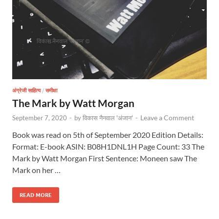
अंग्रेजी साहित्य
/
समीक्षा
The Mark by Watt Morgan
Leave a Comment
September 7, 2020
-
by
विकास नैनवाल 'अंजान'
-
Book was read on 5th of September 2020 Edition Details:
Format: E-book ASIN: B08H1DNL1H Page Count: 33 The
Mark by Watt Morgan First Sentence: Moneen saw The
Mark on her …
READ MORE