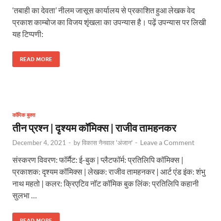
‘तबाही का देवता’ नीलम जासूस कार्यालय से प्रकाशित हुआ लेखक वेद
प्रकाश काम्बोज का विजय शृंखला का उपन्यास है। पढ़ें उपन्यास पर लिखी
यह टिप्पणी:
READ MORE
कॉमिक बुक्स
तीन प्रश्न | दृश्यम कॉमिक्स | राजीव तामहनकर
Leave a Comment
December 4, 2021
-
by
विकास नैनवाल 'अंजान'
-
संस्करण विवरण: फॉर्मैट: ई-बुक | प्लैटफॉर्म: प्रतिलिपि कॉमिक्स |
प्रकाशक: दृश्यम कॉमिक्स | लेखक: राजीव तामहनकर | आर्ट एंड इंक: शंभु
नाथ महतो | कलर: क्रिएटिव नॉट कॉमिक बुक लिंक: प्रतिलिपि कहानी
सुलभा …
READ MORE