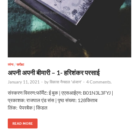
व्यंग्य
/
समीक्षा
अपनी अपनी बीमारी – 1- हरिशंकर परसाई
4 Comments.
January 11, 2021
-
by
विकास नैनवाल 'अंजान'
-
संस्करण विवरण:फॉर्मेट: ई बुक | एएसआईएन: B01N3L3FYJ |
प्रकाशक: राजपाल एंड संस | पृष्ठ संख्या: 128किताब
लिंक: पेपरबैक | किंडल
READ MORE