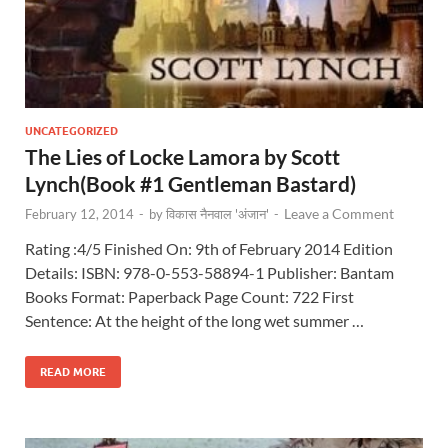
UNCATEGORIZED
The Lies of Locke Lamora by Scott
Lynch(Book #1 Gentleman Bastard)
Leave a Comment
February 12, 2014
-
by
विकास नैनवाल 'अंजान'
-
Rating :4/5 Finished On: 9th of February 2014 Edition
Details: ISBN: 978-0-553-58894-1 Publisher: Bantam
Books Format: Paperback Page Count: 722 First
Sentence: At the height of the long wet summer …
READ MORE