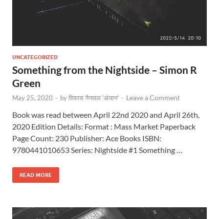
UNCATEGORIZED
Something from the Nightside – Simon R
Green
Leave a Comment
May 25, 2020
-
by
विकास नैनवाल 'अंजान'
-
Book was read between April 22nd 2020 and April 26th,
2020 Edition Details: Format : Mass Market Paperback
Page Count: 230 Publisher: Ace Books ISBN:
9780441010653 Series: Nightside #1 Something …
READ MORE