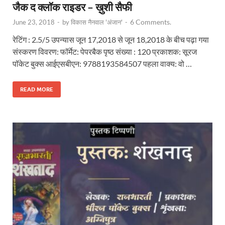
जैक द क्लॉक राइडर – ख़ुशी सैफी
6 Comments.
June 23, 2018
-
by
विकास नैनवाल 'अंजान'
-
रेटिंग : 2.5/5 उपन्यास जून 17,2018 से जून 18,2018 के बीच पढ़ा गया
संस्करण विवरण: फॉर्मेट: पेपरबैक पृष्ठ संख्या : 120 प्रकाशक: सूरज
पॉकेट बुक्स आईएसबीएन: 9788193584507 पहला वाक्य: वो …
READ MORE