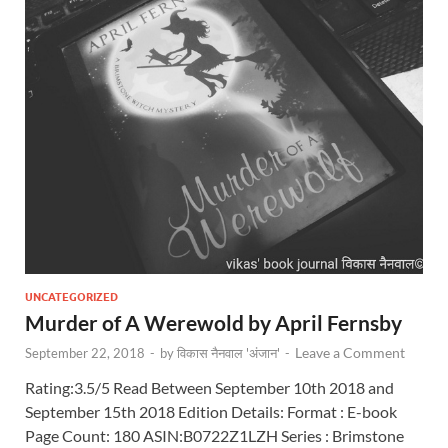
UNCATEGORIZED
Murder of A Werewold by April Fernsby
Leave a Comment
September 22, 2018
-
by
विकास नैनवाल 'अंजान'
-
Rating:3.5/5 Read Between September 10th 2018 and
September 15th 2018 Edition Details: Format : E-book
Page Count: 180 ASIN:B0722Z1LZH Series : Brimstone