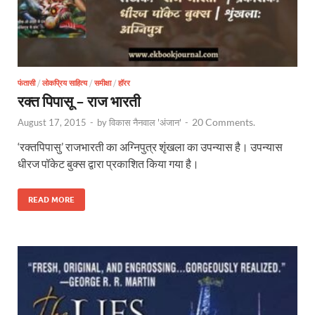
फंतासी
/
लोकप्रिय साहित्य
/
समीक्षा
/
हॉरर
रक्त पिपासू – राज भारती
20 Comments.
August 17, 2015
-
by
विकास नैनवाल 'अंजान'
-
‘रक्तपिपासु’ राजभारती का अग्निपुत्र शृंखला का उपन्यास है। उपन्यास
धीरज पॉकेट बुक्स द्वारा प्रकाशित किया गया है।
READ MORE