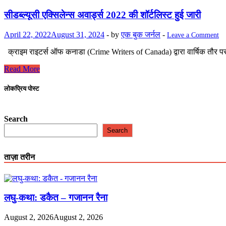
2022
की
सीडब्ल्यूसी एक्सिलेन्स अवार्ड्स 2022 की शॉर्टलिस्ट हुई जारी
हुई
घोषणा
April 22, 2022
August 31, 2024
-
by
एक बुक जर्नल
-
Leave a Comment
क्राइम राइटर्स ऑफ कनाडा (Crime Writers of Canada) द्वारा वार्षिक तौर पर
सीडब्ल्यूसी
Read More
एक्सिलेन्स
अवार्ड्स
लोकप्रिय पोस्ट
2022
की
शॉर्टलिस्ट
Search
हुई
Search
जारी
ताज़ा तरीन
लघु-कथा: डकैत – गजानन रैना
August 2, 2026
August 2, 2026