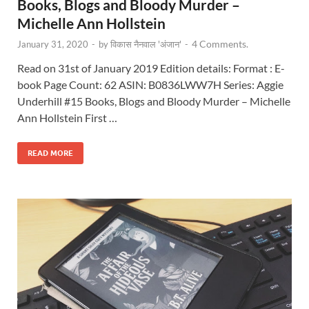
Books, Blogs and Bloody Murder –
Michelle Ann Hollstein
4 Comments.
January 31, 2020
-
by
विकास नैनवाल 'अंजान'
-
Read on 31st of January 2019 Edition details: Format : E-
book Page Count: 62 ASIN: B0836LWW7H Series: Aggie
Underhill #15 Books, Blogs and Bloody Murder – Michelle
Ann Hollstein First …
READ MORE