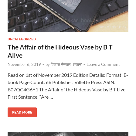
UNCATEGORIZED
The Affair of the Hideous Vase by B T
Alive
Leave a Comment
November 6, 2019
-
by
विकास नैनवाल 'अंजान'
-
Read on 1st of November 2019 Edition Details: Format: E-
book Page Count: 66 Publisher: Villette Press ASIN:
B07QC4G6Y1 The Affair of the Hideous Vase by B T Live
First Sentence: “Are …
READ MORE