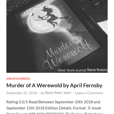
UNCATEGORIZED
Murder of A Werewold by April Fernsby
Leave a Comment
September 22, 2018
-
by
विकास नैनवाल 'अंजान'
-
Rating:3.5/5 Read Between September 10th 2018 and
September 15th 2018 Edition Details: Format : E-book
Page Count: 180 ASIN:B0722Z1LZH Series : Brimstone