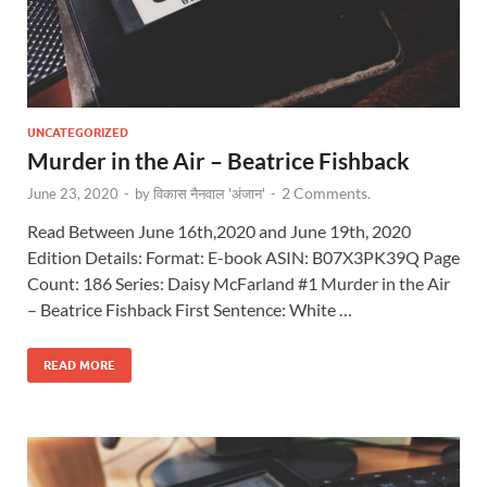
UNCATEGORIZED
Murder in the Air – Beatrice Fishback
2 Comments.
June 23, 2020
-
by
विकास नैनवाल 'अंजान'
-
Read Between June 16th,2020 and June 19th, 2020
Edition Details: Format: E-book ASIN: B07X3PK39Q Page
Count: 186 Series: Daisy McFarland #1 Murder in the Air
– Beatrice Fishback First Sentence: White …
READ MORE