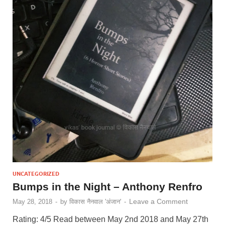
UNCATEGORIZED
Bumps in the Night – Anthony Renfro
Leave a Comment
May 28, 2018
-
by
विकास नैनवाल 'अंजान'
-
Rating: 4/5 Read between May 2nd 2018 and May 27th