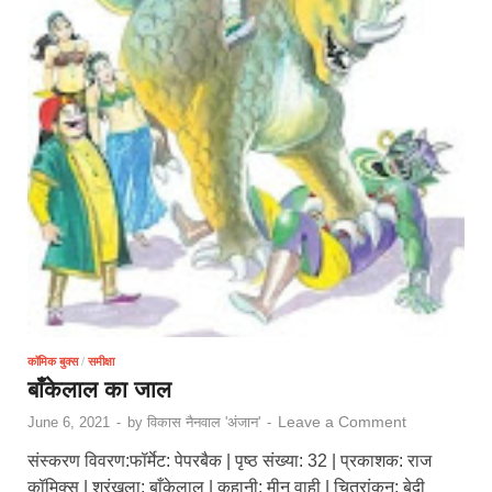
कॉमिक बुक्स
/
समीक्षा
बाँकेलाल का जाल
Leave a Comment
June 6, 2021
-
by
विकास नैनवाल 'अंजान'
-
संस्करण विवरण:फॉर्मेट: पेपरबैक | पृष्ठ संख्या: 32 | प्रकाशक: राज
कॉमिक्स | श्रृंखला: बाँकेलाल | कहानी: मीनू वाही | चित्रांकन: बेदी