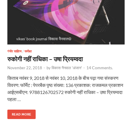
गंभीर साहित्य
/
समीक्षा
रुकोगी नहीं राधिका – उषा प्रियम्वदा
14 Comments.
November 22, 2018
-
by
विकास नैनवाल 'अंजान'
-
किताब नवंबर 9, 2018 से नवंबर 10, 2018 के बीच पढ़ा गया संस्करण
विवरण: फॉर्मेट : पेपरबैक पृष्ठ संख्या: 136 प्रकाशक: राजकमल प्रकाशन
आईएसबीएन: 9788126702572 रुकोगी नहीं राधिका – उषा प्रियम्वदा
पहला …
READ MORE