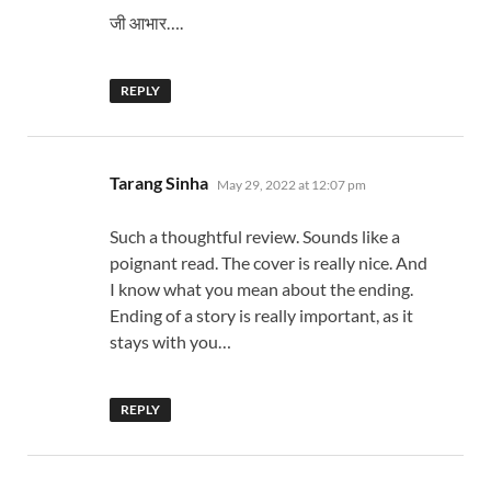
जी आभार….
REPLY
says:
Tarang Sinha
May 29, 2022 at 12:07 pm
Such a thoughtful review. Sounds like a
poignant read. The cover is really nice. And
I know what you mean about the ending.
Ending of a story is really important, as it
stays with you…
REPLY