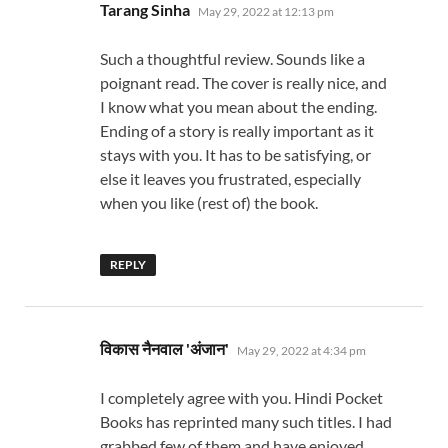
says:
Tarang Sinha
May 29, 2022 at 12:13 pm
Such a thoughtful review. Sounds like a
poignant read. The cover is really nice, and
I know what you mean about the ending.
Ending of a story is really important as it
stays with you. It has to be satisfying, or
else it leaves you frustrated, especially
when you like (rest of) the book.
REPLY
says:
विकास नैनवाल 'अंजान'
May 29, 2022 at 4:34 pm
I completely agree with you. Hindi Pocket
Books has reprinted many such titles. I had
grabbed few of them and have enjoyed