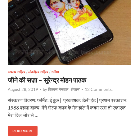
अपराध साहित्य
/
लोकप्रिय साहित्य
/
समीक्षा
जीने की सज़ा – सुरेन्द्र मोहन पाठक
12 Comments.
August 28, 2019
-
by
विकास नैनवाल 'अंजान'
-
संस्करण विवरण: फॉर्मेट: ई बुक | प्रकाशक: डेली हंट | प्रथम प्रकाशन:
1988 पहला वाक्य: मैंने गोल्फ क्लब के मैन हॉल में कदम रखा तो एकाएक
मेरा दिल जोर से …
READ MORE