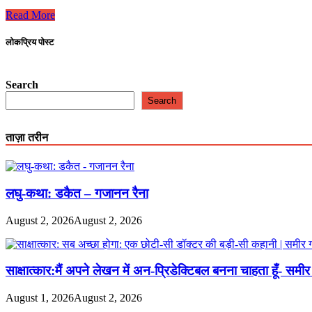
पर
औसत
एक्शन
Read More
कॉमिक
से
बन
भरपूर
लोकप्रिय पोस्ट
कर
है
रह
लम्बू-
गई
मोटू
Search
है
और
Search
‘लम्बू-
एक
मोटू
करोड़
और
की
ताज़ा तरीन
पत्थर
गोली
की
|
लाश’
डायमंड
कॉमिक
|
लघु-कथा: डकैत – गजानन रैना
सूरज
कानपुरी
August 2, 2026
August 2, 2026
साक्षात्कार:मैं अपने लेखन में अन-प्रिडेक्टिबल बनना चाहता हूँ- समीर 
August 1, 2026
August 2, 2026