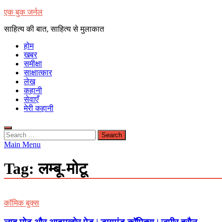
Skip
एक बुक जर्नल
to
साहित्य की बात, साहित्य से मुलाकात
content
होम
खबर
समीक्षा
साक्षात्कार
लेख
कहानी
सेवाएँ
मेरी कहानी
Search
for:
Main Menu
Tag:
लम्बू-मोटू
कॉमिक बुक्स