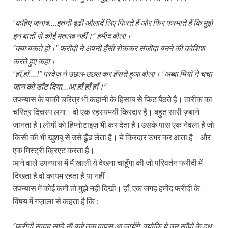
“कहिए जनाब….इतनी बूढी औलादें लिए फिरते हैं और फिर फरमाते हैं कि मुझे
इन बातों से कोई मतलब नहीं।” हमीद बोला।
“क्या बकते हो।” फरीदी ने अपनी हँसी रोककर संजीदा बनने की कोशिश
करते हुए कहा।
“हाँ,हाँ….!” परवेज़ ने उछल-उछल कर हँसते हुआ बोला। “अब्बा मियाँ ने चचा
जान को डाँट दिया…आ हाँ हाँ हाँ।”
उपन्यास के बाकी चरित्र भी कहानी के हिसाब से फिट बैठते हैं। तारीक का
चरित्र दिचस्प लगा। वो एक रहस्यमयी किरदार है। बहुत सारी ज़बाने
जानता है।लोगों को हिप्नोटाइज़ भी कर देता है।उसके पास एक नेवला है जो
किसी की भी खुशबू से उसे ढूँढ लेता है। ये किरदार उभर कर आता है। और
एक मिस्ट्री क्रिएट करता है।
आने वाले उपन्यास में मैं खाली ये देखना चाहूँगा की जो परिवर्तन फरीदी में
दिखता है वो कायम रहता है या नहीं।
उपन्यास में कोई कमी तो मुझे नहीं दिखी। हाँ, एक जगह हमीद फरीदी के
विषय में गज़ाला से कहता है कि :
“फरीदी साहब साढ़े नौ बजे तक वापस आ जायेंगे, क्योंकि ये उन साँपों के दूध