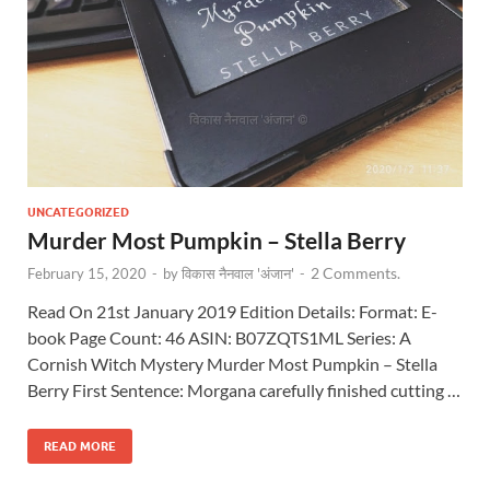
UNCATEGORIZED
Murder Most Pumpkin – Stella Berry
2 Comments.
February 15, 2020
-
by
विकास नैनवाल 'अंजान'
-
Read On 21st January 2019 Edition Details: Format: E-
book Page Count: 46 ASIN: B07ZQTS1ML Series: A
Cornish Witch Mystery Murder Most Pumpkin – Stella
Berry First Sentence: Morgana carefully finished cutting …
READ MORE