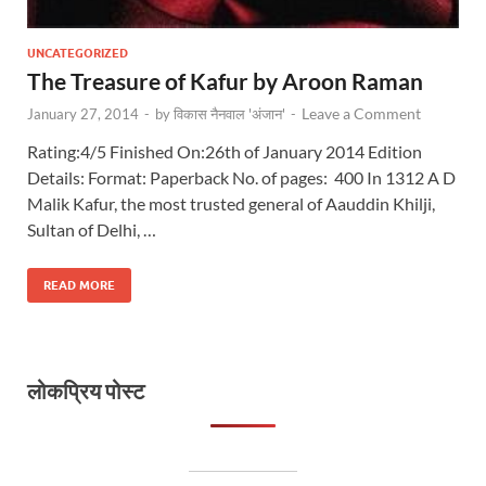
UNCATEGORIZED
The Treasure of Kafur by Aroon Raman
Leave a Comment
January 27, 2014
-
by
विकास नैनवाल 'अंजान'
-
Rating:4/5 Finished On:26th of January 2014 Edition
Details: Format: Paperback No. of pages: 400 In 1312 A D
Malik Kafur, the most trusted general of Aauddin Khilji,
Sultan of Delhi, …
READ MORE
लोकप्रिय पोस्ट