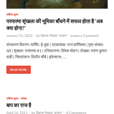
कॉमिक बुक्स
परमात्मा शृंखला की भूमिका बाँधने में सफल होता है ‘अब
क्या होगा?’
Leave a Comment
January 13, 2022
-
by
विकास नैनवाल 'अंजान'
-
संस्करण विवरण: फॉर्मैट: ई-बुक | प्रकाशक: राज कॉमिक्स | पृष्ठ संख्या:
48 | शृंखला: परमात्मा #1 | परिकल्पना: विवेक मोहन | लेखक: तरुण कुमार
वाही | चित्रांकन: दिलीप चौबे | इफेक्टस: …
READ MORE
कॉमिक बुक्स
/
समीक्षा
बाप का राज है
4 Comments.
April 16, 2021
-
by
विकास नैनवाल 'अंजान'
-